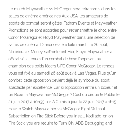
Le match Mayweather vs McGregor sera retransmis dans les
salles de cinéma américaines Aux USA, les amateurs de
sports de combat seront gâtés. Fathom Events et Mayweather
Promotions se sont accordés pour retransmettre le choc entre
Conor McGregor et Floyd Mayweather dans une sélection de
salles de cinéma. L’annonce a été faite mardi. Le 26 août,
Notorious et Money s’affronteront Hier, Floyd Mayweather a
officialisé la tenue d’un combat de boxe l’opposant au
champion des poids légers UFC Conor McGregor. Le rendez-
vous est fixé au samedi 26 août 2017 à Las Vegas. Plus qu’un
combat, cette opposition devient déjà le symbole du sport
spectacle par excellence. Car si l’opposition entre un boxeur et
un Boxe : «Mayweather-McGregor ? C’est du cirque !» Publié le
21 juin 2017 à 10h35 par A.C. mis à jour le 22 juin 2017 à 1h15
How to Watch Mayweather vs McGregor Fight Without
Subscription on Fire Stick Before you install Kodi add-on on
Fire Stick, you are require to Turn ON ADB Debugging and