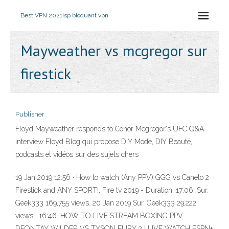
Best VPN 2021
Isp bloquant vpn
Mayweather vs mcgregor sur
firestick
Publisher
Floyd Mayweather responds to Conor Mcgregor's UFC Q&A
interview Floyd Blog qui propose DIY Mode, DIY Beauté,
podcasts et vidéos sur des sujets chers
19 Jan 2019 12:56 · How to watch (Any PPV) GGG vs Canelo 2
Firestick and ANY SPORT!, Fire tv 2019 - Duration: 17:06. Sur.
Geek333 169,755 views. 20 Jan 2019 Sur. Geek333 29,222
views · 16:46. HOW TO LIVE STREAM BOXING PPV
DEONTAY WILDER VS TYSON FURY 2 | LIVE WATCH ESPN+